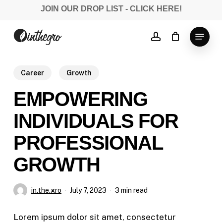
Skip
JOIN OUR DROP LIST - CLICK HERE!
to
Close
main
Menu
account
Menu
content
Career
Growth
EMPOWERING
INDIVIDUALS FOR
PROFESSIONAL
GROWTH
in.the.gro
July 7, 2023
3 min read
Lorem ipsum dolor sit amet, consectetur