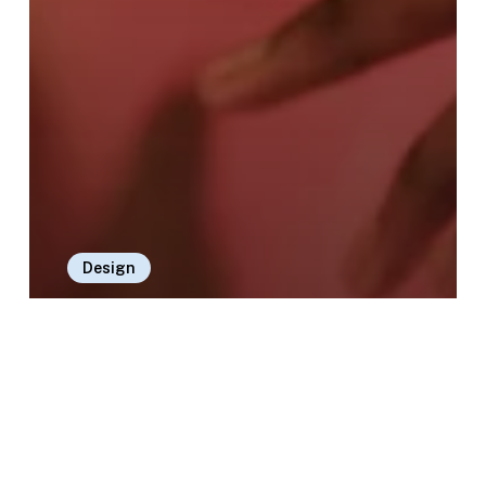
Design
The Role of Social Media in Shaping
Society
in.the.gro
July 11, 2023
Emerging
Trends