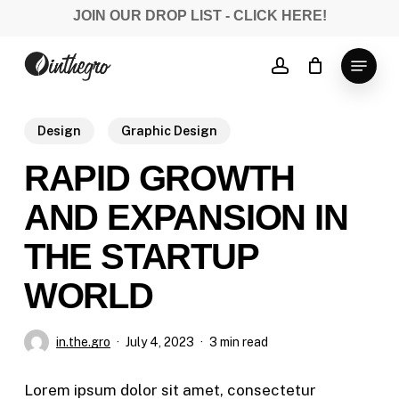
Skip
JOIN OUR DROP LIST - CLICK HERE!
to
Close
main
Menu
account
Menu
content
Design
Graphic Design
RAPID GROWTH
AND EXPANSION IN
THE STARTUP
WORLD
in.the.gro
July 4, 2023
3 min read
Lorem ipsum dolor sit amet, consectetur