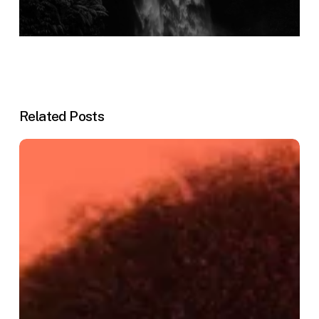
Related Posts
The
Role
of
Social
Media
in
Shaping
Society