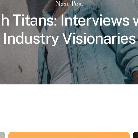
Next Post
h Titans: Interviews 
Industry Visionaries
Revolutionizing
Un