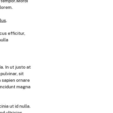
s tempor.Morbi
 lorem.
lus
.
us efficitur,
ulla
. In ut justo at
ulvinar, sit
ia sapien ornare
 tincidunt magna
nia ut id nulla.
ed ultricies