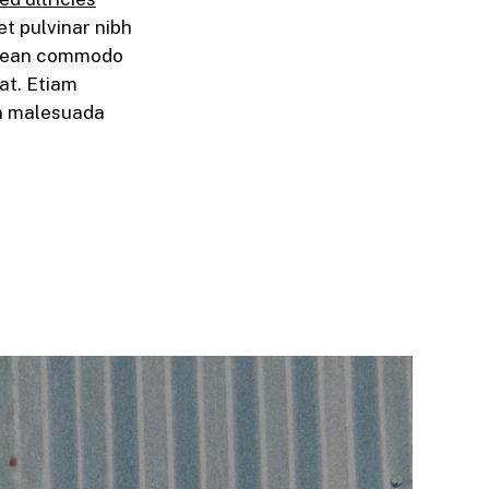
t pulvinar nibh
Aenean commodo
rat. Etiam
on malesuada