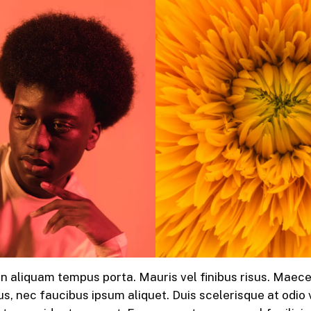
In aliquam tempus porta. Mauris vel finibus risus. Maec
us, nec faucibus ipsum aliquet. Duis scelerisque at odio