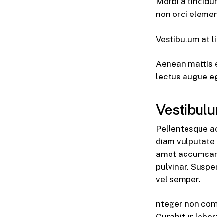
Morbi a tincidu
non orci elemen
Vestibulum at l
Aenean mattis eu
lectus augue e
Vestibulu
Pellentesque ac
diam vulputate 
amet accumsan
pulvinar. Suspe
vel semper.
nteger non comm
Curabitur lobor