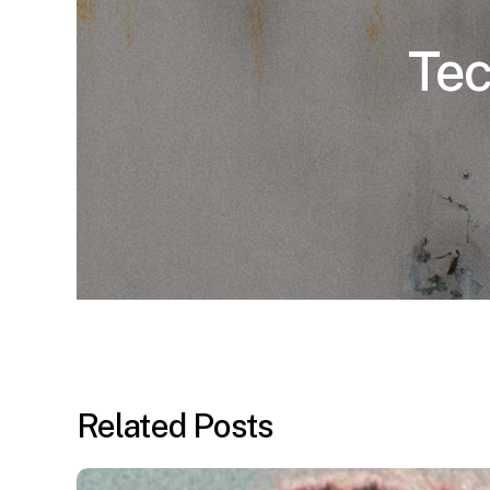
Tec
Related Posts
Discovering