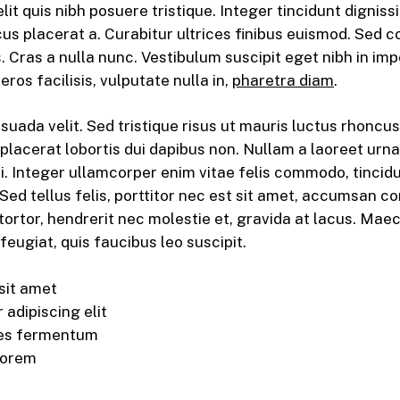
it quis nibh posuere tristique. Integer tincidunt dignissi
us placerat a. Curabitur ultrices finibus euismod. Sed 
is. Cras a nulla nunc. Vestibulum suscipit eget nibh in imp
ros facilisis, vulputate nulla in,
pharetra diam
.
uada velit. Sed tristique risus ut mauris luctus rhoncus
, placerat lobortis dui dapibus non. Nullam a laoreet urn
i. Integer ullamcorper enim vitae felis commodo, tinci
 Sed tellus felis, porttitor nec est sit amet, accumsan 
tortor, hendrerit nec molestie et, gravida at lacus. Ma
feugiat, quis faucibus leo suscipit.
sit amet
adipiscing elit
les fermentum
lorem