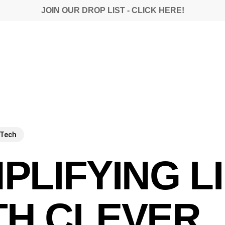
JOIN OUR DROP LIST - CLICK HERE!
Tech
PLIFYING L
TH CLEVER