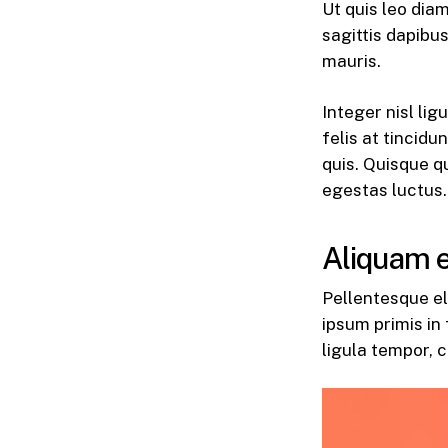
Ut quis leo dia
sagittis dapibu
mauris.
Integer nisl lig
felis at tincid
quis. Quisque q
egestas luctus. 
Aliquam e
Pellentesque eli
ipsum primis in 
ligula tempor, 