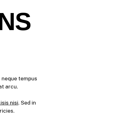
ONS
ed neque tempus
at arcu.
isis nisi
. Sed in
ricies.