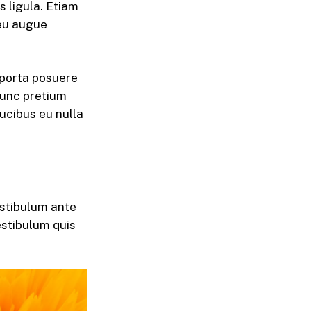
us ligula. Etiam
 eu augue
e porta posuere
 nunc pretium
ucibus eu nulla
Vestibulum ante
estibulum quis