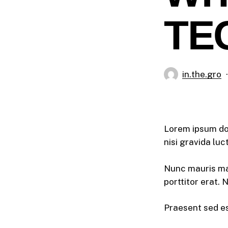
TE
in.the.gro
Lorem ipsum dol
nisi gravida lu
Nunc mauris mas
porttitor erat. 
Praesent sed es