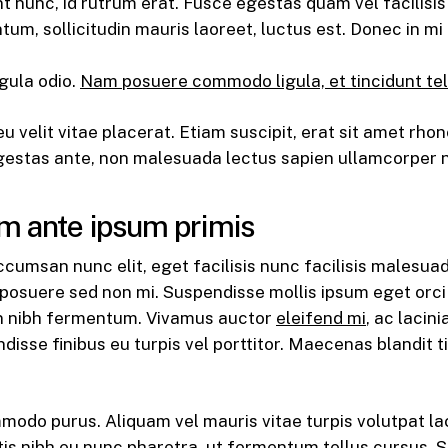
nt nunc, id rutrum erat. Fusce egestas quam vel facilisi
tum, sollicitudin mauris laoreet, luctus est. Donec in mi
igula odio.
Nam posuere commodo ligula, et tincidunt tel
 velit vitae placerat. Etiam suscipit, erat sit amet rhonc
gestas ante, non malesuada lectus sapien ullamcorper n
m ante ipsum primis
cumsan nunc elit, eget facilisis nunc facilisis malesuada
posuere sed non mi. Suspendisse mollis ipsum eget orci p
 nibh fermentum. Vivamus auctor
eleifend mi
, ac lacin
ndisse finibus eu turpis vel porttitor. Maecenas blandit
odo purus. Aliquam vel mauris vitae turpis volutpat laci
tis nibh eu nunc pharetra, ut fermentum tellus cursus.
S