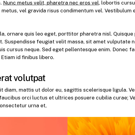
m.
Nunc metus velit, pharetra nec eros vel
, lobortis curs
s metus, vel gravida risus condimentum vel. Vestibulum
ula, ornare quis leo eget, porttitor pharetra nisl. Quisqu
unt. Suspendisse feugiat velit massa, sit amet vulputate
uis cursus neque. Sed eget pellentesque enim. Donec fa
Etiam id finibus libero.
rat volutpat
t diam, mattis ut dolor eu, sagittis scelerisque ligula. 
faucibus orci luctus et ultrices posuere cubilia curae; V
consectetur urna et,