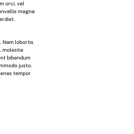
m orci, vel
convallis magna
erdiet.
. Nam lobortis
a, molestie
dunt bibendum
commodo justo.
ecenas tempor