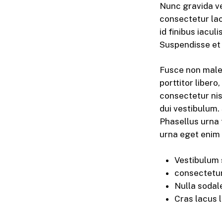
Nunc gravida vel
consectetur lac
id finibus iacul
Suspendisse et e
Fusce non males
porttitor libero
consectetur nis
dui vestibulum.
Phasellus urna 
urna eget enim 
Vestibulum 
consectetur 
Nulla soda
Cras lacus 